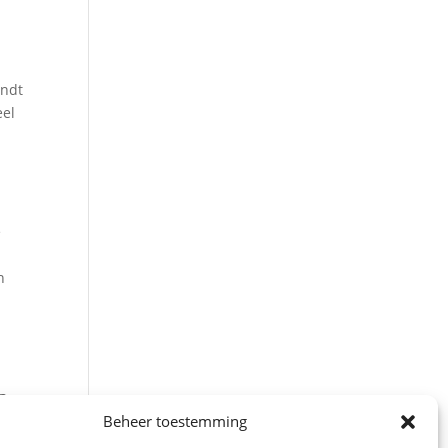
indt
eel
e
n
g
Beheer toestemming