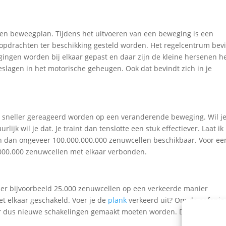
en beweegplan. Tijdens het uitvoeren van een beweging is een
opdrachten ter beschikking gesteld worden. Het regelcentrum bev
gingen worden bij elkaar gepast en daar zijn de kleine hersenen h
slagen in het motorische geheugen. Ook dat bevindt zich in je
n sneller gereageerd worden op een veranderende beweging. Wil j
ijk wil je dat. Je traint dan tenslotte een stuk effectiever. Laat ik
n dan ongeveer 100.000.000.000 zenuwcellen beschikbaar. Voor ee
000.000 zenuwcellen met elkaar verbonden.
n er bijvoorbeeld 25.000 zenuwcellen op een verkeerde manier
t elkaar geschakeld. Voer je de
plank
verkeerd uit? Om de oefenin
 er dus nieuwe schakelingen gemaakt moeten worden. De verkeerde