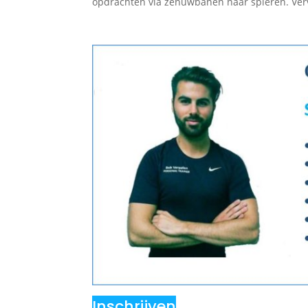
opdrachten via zenuwbanen naar spieren. Ver
Inschrijven