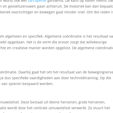
sel wordt ook wel
sarcopenie
genoemd. De kans op vallen neemt to
en en gevoelszenuwen gaan achteruit. De motoriek kan dan bepaal
toriek voorzichtiger en bewegen gaat minder snel. Om die reden i
 om algemeen en specifiek. Algemene coördinatie is het resultaat v
 hebt opgedaan. Het is de vorm die ervoor zorgt dat willekeurige
chte en creatieve manier worden opgelost. De algemene coördinati
coördinatie. Daarbij gaat het om het resultaat van de bewegingserv
er je dus specifieke vaardigheden aan door techniektraining. Op die
n van spieren bespaard worden.
zenuwstelsel. Deze bestaat uit kleine hersenen, grote hersenen,
ie wordt door het centrale zenuwstelsel verwerkt. Zo stuurt het