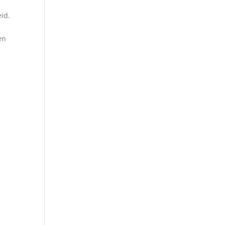
id.
en