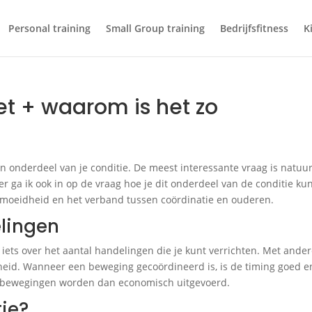
Personal training
Small Group training
Bedrijfsfitness
K
et + waarom is het zo
n onderdeel van je conditie. De meest interessante vraag is natuurl
r ga ik ook in op de vraag hoe je dit onderdeel van de conditie ku
ermoeidheid en het verband tussen coördinatie en ouderen.
elingen
 iets over het aantal handelingen die je kunt verrichten. Met ande
eid. Wanneer een beweging gecoördineerd is, is de timing goed e
De bewegingen worden dan economisch uitgevoerd.
ie?