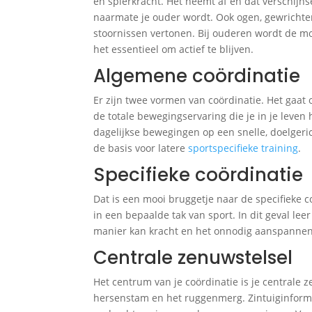
en spierkracht. Het neemt af en dat verschijn
naarmate je ouder wordt. Ook ogen, gewricht
stoornissen vertonen. Bij ouderen wordt de mo
het essentieel om actief te blijven.
Algemene coördinatie
Er zijn twee vormen van coördinatie. Het gaat
de totale bewegingservaring die je in je leven
dagelijkse bewegingen op een snelle, doelgeri
de basis voor latere
sportspecifieke training
.
Specifieke coördinatie
Dat is een mooi bruggetje naar de specifieke 
in een bepaalde tak van sport. In dit geval le
manier kan kracht en het onnodig aanspanne
Centrale zenuwstelsel
Het centrum van je coördinatie is je centrale 
hersenstam en het ruggenmerg. Zintuiginformat