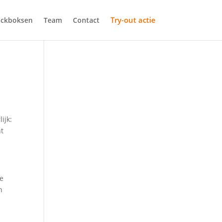
Try-out actie
ickboksen
Team
Contact
ijk:
nt
re
n