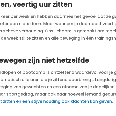
en, veertig uur zitten
eer per week en hebben daarmee het gevoel dat ze goed 
jd beter dan niets doen. Maar wanneer je daarnaast veert
een scheve verhouding. Ons lichaam is gemaakt om rege
de week stil te zitten en alle beweging in één trainin
ewegen zijn niet hetzelfde
hardlopen of bootcamp is ontzettend waardevol voor je
matisch alle uren die je zittend doorbrengt. Langdurig
weging van gewrichten en een afname van je dagelijkse 
 naar sportgedrag, maar ook naar hoeveel iemand gedur
 zitten en een stijve houding ook klachten kan geven
.