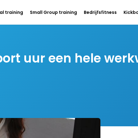
l training
Small Group training
Bedrijfsfitness
Kickb
rt uur een hele werkw