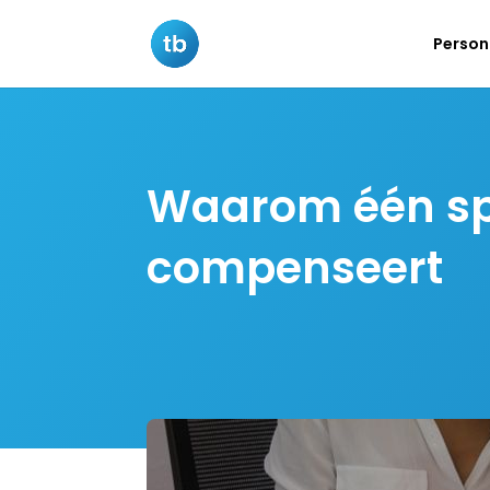
Persona
Waarom één spo
compenseert