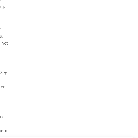
ij.
r
s.
 het
 Zegt
 er
is
.
 hem