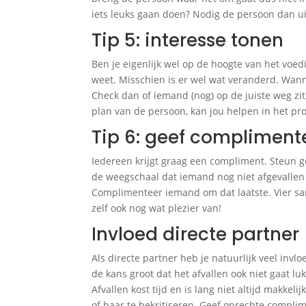
iets leuks gaan doen? Nodig de persoon dan ui
Tip 5: interesse tonen
Ben je eigenlijk wel op de hoogte van het voe
weet. Misschien is er wel wat veranderd. Wann
Check dan of iemand (nog) op de juiste weg zit,
plan van de persoon, kan jou helpen in het pr
Tip 6: geef compliment
Iedereen krijgt graag een compliment. Steun g
de weegschaal dat iemand nog niet afgevallen 
Complimenteer iemand om dat laatste. Vier sam
zelf ook nog wat plezier van!
Invloed directe partner
Als directe partner heb je natuurlijk veel inv
de kans groot dat het afvallen ook niet gaat lu
Afvallen kost tijd en is lang niet altijd makke
of haar te bekritiseren. Geef oprechte complim