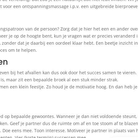
t voor een ontspanningsmassage i.p.v. een uitgebreide bierproever
dingspatroon van de persoon? Zorg dat je hier het een en ander ove
eer je op de hoogte bent, kun je vragen wat er precies veranderd i
 zonder dat je daarbij een oordeel klaar hebt. Een beetje inzicht in
oces om te helpen.
en
even bij het afvallen kan dus ook door het succes samen te vieren.
is, maar zit een bepaalde broek al een stuk minder strak.
en een klein feestje. Zo houd je de motivatie hoog. En dan heb je
loed op bepaalde gewoontes. Wanneer je dan niet voldoende steunt, 
kken. Geef je partner dus de ruimte om af en toe stoom af te blazen
lijk. Doe eens mee. Toon interesse. Motiveer je partner in plaats van
enten. Vier (korte termijn) successen mee.