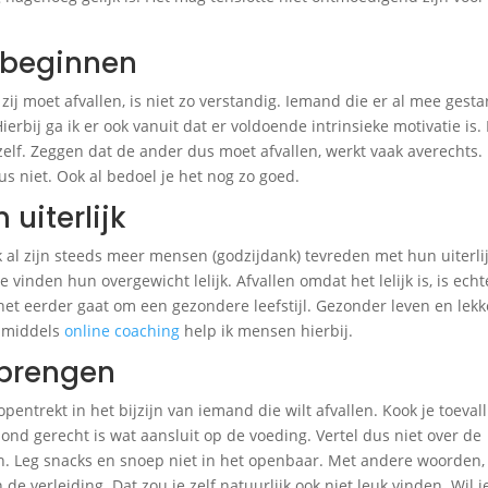
n beginnen
 zij moet afvallen, is niet zo verstandig. Iemand die er al mee gestar
ierbij ga ik er ook vanuit dat er voldoende intrinsieke motivatie is.
elf. Zeggen dat de ander dus moet afvallen, werkt vaak averechts.
s niet. Ook al bedoel je het nog zo goed.
uiterlijk
al zijn steeds meer mensen (godzijdank) tevreden met hun uiterlijk
e vinden hun overgewicht lelijk. Afvallen omdat het lelijk is, is echt
 het eerder gaat om een gezondere leefstijl. Gezonder leven en lekk
k middels
online coaching
help ik mensen hierbij.
g brengen
pentrekt in het bijzijn van iemand die wilt afvallen. Kook je toevall
ond gerecht is wat aansluit op de voeding. Vertel dus niet over de
ken. Leg snacks en snoep niet in het openbaar. Met andere woorden,
e verleiding. Dat zou je zelf natuurlijk ook niet leuk vinden. Wil j