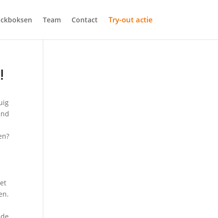
Try-out actie
ickboksen
Team
Contact
!
uig
and
en?
et
en.
 de