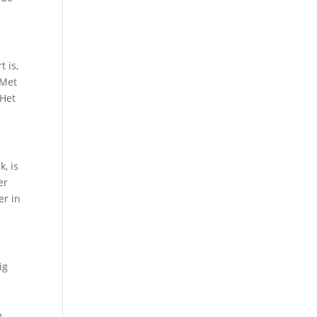
t is,
 Met
 Het
, is
er
er in
ig
e