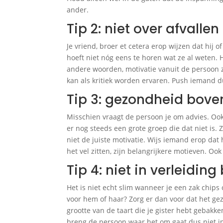
ander.
Tip 2: niet over afvalle
Je vriend, broer et cetera erop wijzen dat hij of
hoeft niet nóg eens te horen wat ze al weten. H
andere woorden, motivatie vanuit de persoon z
kan als kritiek worden ervaren. Push iemand du
Tip 3: gezondheid boven 
Misschien vraagt de persoon je om advies. Ook 
er nog steeds een grote groep die dat niet is. Z
niet de juiste motivatie. Wijs iemand erop dat
het vel zitten, zijn belangrijkere motieven. Oo
Tip 4: niet in verleidin
Het is niet echt slim wanneer je een zak chips o
voor hem of haar? Zorg er dan voor dat het gez
grootte van de taart die je gister hebt gebak
breng de persoon waar het om gaat dus niet in d