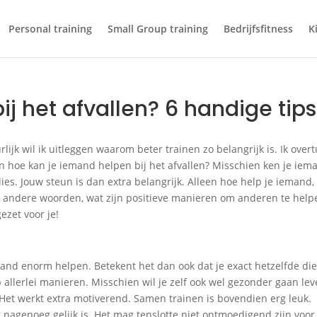
Personal training
Small Group training
Bedrijfsfitness
K
j het afvallen? 6 handige tips
rlijk wil ik uitleggen waarom beter trainen zo belangrijk is. Ik overt
n hoe kan je iemand helpen bij het afvallen? Misschien ken je iem
rlies. Jouw steun is dan extra belangrijk. Alleen hoe help je iemand,
 andere woorden, wat zijn positieve manieren om anderen te help
gezet voor je!
emand enorm helpen. Betekent het dan ook dat je exact hetzelfde die
allerlei manieren. Misschien wil je zelf ook wel gezonder gaan lev
Het werkt extra motiverend. Samen trainen is bovendien erg leuk.
 nagenoeg gelijk is. Het mag tenslotte niet ontmoedigend zijn voor