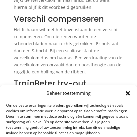
wijkt de wervelkolom af naar links. Let op want
hierna blijf ik dit voorbeeld gebruiken.
Verschil compenseren
Het lichaam wil met het bovenstaande een verschil
compenseren. Om die reden worden de
schouderbladen naar rechts getrokken. Er ontstaat
dan een S-bocht. Bij een scoliose staat de
wervelkolom dus om haar as. Een verdraaiing van de
wervelkolom veroorzaakt dan op borsthoogte aan de
rugzijde een bolling van de ribben.
TrainBeter try-out
Beheer toestemming
Met afwijkingen kun je prima leven en zwakke
schakels kunnen goed getraind worden. Toch is het
Om de beste ervaringen te bieden, gebruiken wij technologieën zoals
verstandig om te werken aan de houding. Wil je zelf
cookies om informatie over je apparaat op te slaan en/of te raadplegen.
werken aan een betere houding met alle positieve
Door in te stemmen met deze technologieën kunnen wij gegevens zoals
surfgedrag of unieke ID's op deze site verwerken. Als je geen
gevolgen van dien? Meer kracht opbouwen en een
toestemming geeft of uw toestemming intrekt, kan dit een nadelige
blessurevrij lichaam? In dat geval is de
trainbeter
invloed hebben op bepaalde functies en mogelijkheden.
try-out
de ideale manier om inzicht te krijgen in je