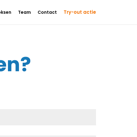
Try-out actie
oksen
Team
Contact
nen?