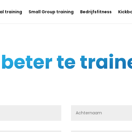
l training
Small Group training
Bedrijfsfitness
Kickb
beter te trai