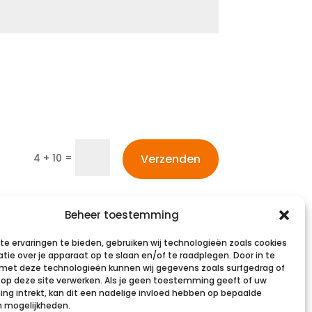
=
4 + 10
Verzenden
Beheer toestemming
e ervaringen te bieden, gebruiken wij technologieën zoals cookies
bySV
tie over je apparaat op te slaan en/of te raadplegen. Door in te
et deze technologieën kunnen wij gegevens zoals surfgedrag of
s op deze site verwerken. Als je geen toestemming geeft of uw
g intrekt, kan dit een nadelige invloed hebben op bepaalde
n mogelijkheden.