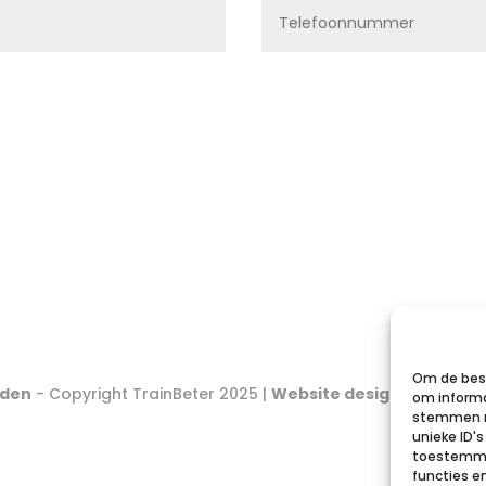
Om de best
rden
- Copyright TrainBeter 2025 |
Website design by Beats
om informa
stemmen m
unieke ID'
toestemmin
functies e