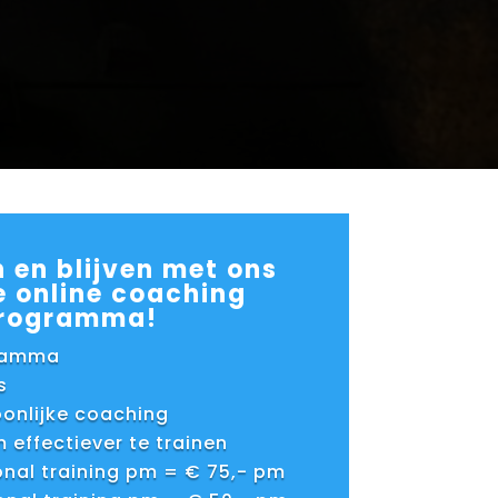
n en blijven met ons
e online coaching
rogramma!
gramma
s
oonlijke coaching
m effectiever te trainen
sonal training pm = € 75,- pm