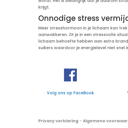
wordt. Het is belangrijk dat je daarom str
krijgt.
Onnodige stress vermij
Meer stresshormoon in je lichaam kan trek 
aanwakkeren. Zit je in een stressvolle situat
lichaam behoefte hebben aan extra brandst
suikers waardoor je energielevel niet snel i
Volg ons op FaceBook
Privacy verklaring
-
Algemene voorwaa