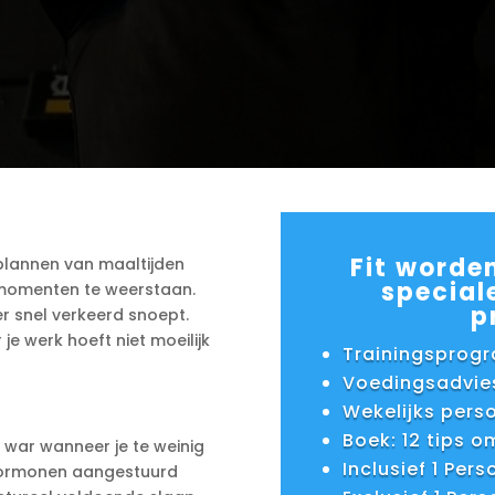
Fit worde
 plannen van maaltijden
special
e momenten te weerstaan.
p
r snel verkeerd snoept.
 werk hoeft niet moeilijk
Trainingspro
Voedingsadvie
Wekelijks pers
Boek: 12 tips o
 war wanneer je te weinig
Inclusief 1 Per
 hormonen aangestuurd