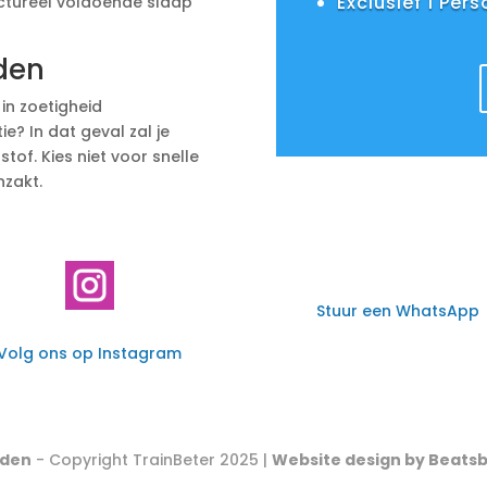
Exclusief 1 Per
uctureel voldoende slaap
den
in zoetigheid
ie? In dat geval zal je
of. Kies niet voor snelle
nzakt.
Stuur een WhatsApp
Volg ons op Instagram
rden
- Copyright TrainBeter 2025 |
Website design by Beats