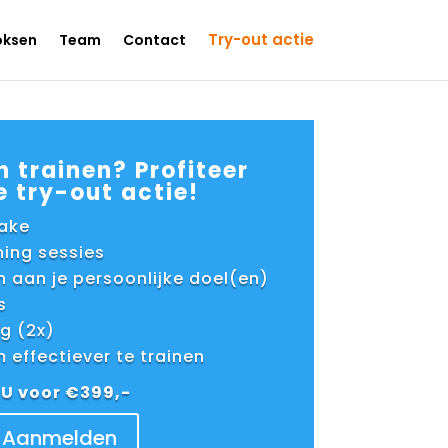
Try-out actie
oksen
Team
Contact
n trainen? Profiteer
 try-out actie!
take
ining sessies
n aan je persoonlijke doel(en)
s
g (2x)
m effectiever te trainen
U voor €399,-
Aanmelden