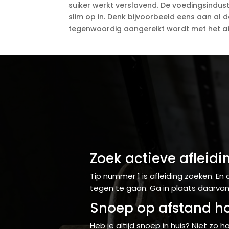
suiker werkt verslavend. De voedingsindustr
slim op in. Denk bijvoorbeeld eens aan al
tegenwoordig aangereikt wordt met het af
Zoek actieve afleidi
Tip nummer 1 is afleiding zoeken. En 
tegen te gaan. Ga in plaats daarvan e
Snoep op afstand h
Heb je altijd snoep in huis? Niet zo 