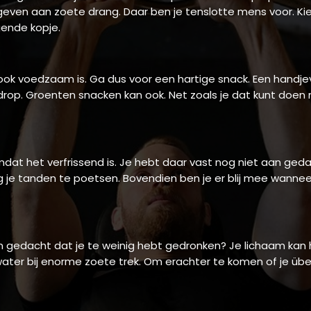
egeven aan zoete drang. Daar ben je tenslotte mens voor. K
gende kopje.
ook voedzaam is. Ga dus voor een hartige snack. Een handj
rop. Groenten snacken kan ook. Net zoals je dat kunt doen met
t het verfrissend is. Je hebt daar vast nog niet aan geda
je tanden te poetsen. Bovendien ben je er blij mee wannee
an gedacht dat je te weinig hebt gedronken? Je lichaam kan 
s water bij enorme zoete trek. Om erachter te komen of je üb