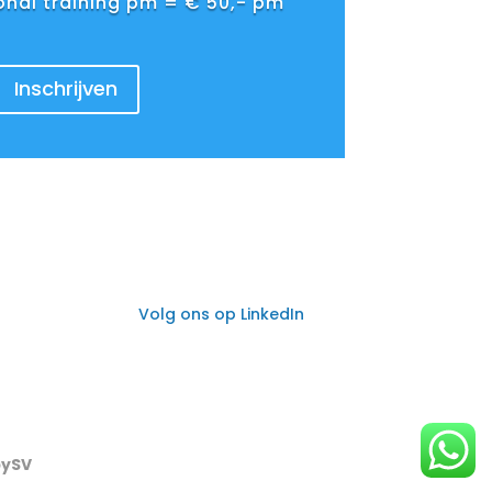
sonal training pm = € 50,- pm
Inschrijven
Volg ons op LinkedIn
bySV