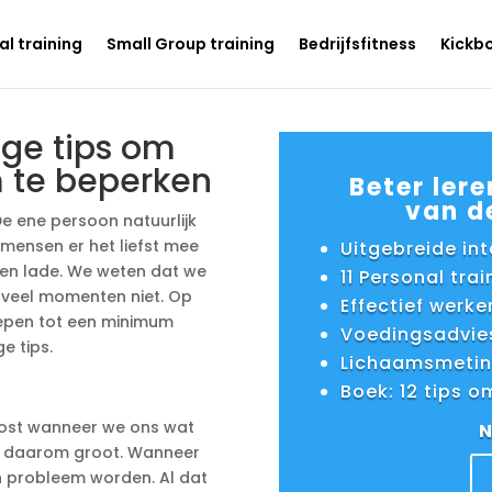
l training
Small Group training
Bedrijfsfitness
Kickb
ge tips om
 te beperken
Beter lere
van de
e ene persoon natuurlijk
mensen er het liefst mee
Uitgebreide in
t en lade. We weten dat we
11 Personal tra
p veel momenten niet. Op
Effectief werke
oepen tot een minimum
Voedingsadvie
ge tips.
Lichaamsmetin
Boek: 12 tips o
roost wanneer we ons wat
N
is daarom groot. Wanneer
en probleem worden. Al dat