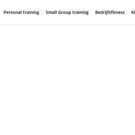
Personal training
Small Group training
Bedrijfsfitness
K