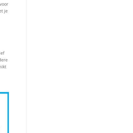
 voor
t je
ief
dere
hikt