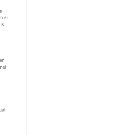
e
g,
en ei
is
er
snel
aal