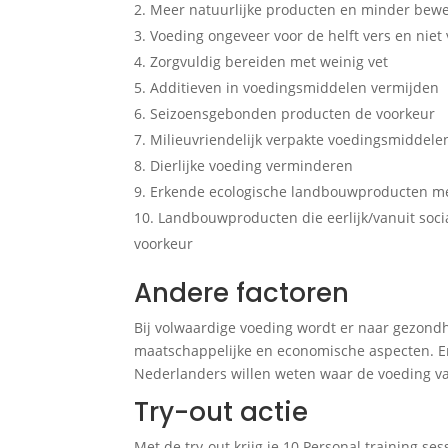
Meer natuurlijke producten en minder bew
Voeding ongeveer voor de helft vers en niet 
Zorgvuldig bereiden met weinig vet
Additieven in voedingsmiddelen vermijden
Seizoensgebonden producten de voorkeur
Milieuvriendelijk verpakte voedingsmiddele
Dierlijke voeding verminderen
Erkende ecologische landbouwproducten m
Landbouwproducten die eerlijk/vanuit soc
voorkeur
Andere factoren
Bij volwaardige voeding wordt er naar gezond
maatschappelijke en economische aspecten. E
Nederlanders willen weten waar de voeding v
Try-out actie
Met de try-out krijg je 10 Personal training se