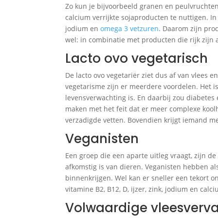
Zo kun je bijvoorbeeld granen en peulvruchte
calcium verrijkte sojaproducten te nuttigen. In 
jodium en
omega 3 vetzuren
. Daarom zijn prod
wel: in combinatie met producten die rijk zijn
Lacto ovo vegetarisch
De lacto ovo vegetariër ziet dus af van vlees en
vegetarisme zijn er meerdere voordelen. Het i
levensverwachting is. En daarbij zou diabetes
maken met het feit dat er meer complexe koo
verzadigde vetten. Bovendien krijgt iemand m
Veganisten
Een groep die een aparte uitleg vraagt, zijn d
afkomstig is van dieren. Veganisten hebben als
binnenkrijgen. Wel kan er sneller een tekort on
vitamine B2, B12, D, ijzer, zink, jodium en calc
Volwaardige vleesverv