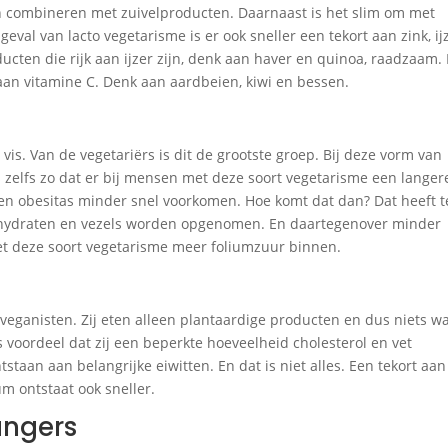
n combineren met zuivelproducten. Daarnaast is het slim om met
geval van lacto vegetarisme is er ook sneller een tekort aan zink, ij
ucten die rijk aan ijzer zijn, denk aan haver en quinoa, raadzaam. 
 aan vitamine C. Denk aan aardbeien, kiwi en bessen.
 vis. Van de vegetariërs is dit de grootste groep. Bij deze vorm van
s zelfs zo dat er bij mensen met deze soort vegetarisme een langer
 en obesitas minder snel voorkomen. Hoe komt dat dan? Dat heeft t
lhydraten en vezels worden opgenomen. En daartegenover minder
et deze soort vegetarisme meer foliumzuur binnen.
e veganisten. Zij eten alleen plantaardige producten en dus niets w
 voordeel dat zij een beperkte hoeveelheid cholesterol en vet
tstaan aan belangrijke eiwitten. En dat is niet alles. Een tekort aan
ium ontstaat ook sneller.
angers