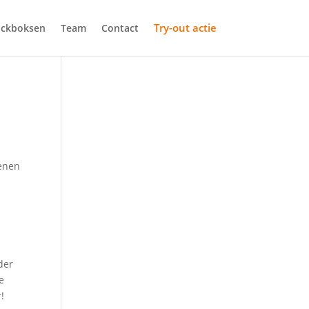
Try-out actie
ickboksen
Team
Contact
denen
der
e
!