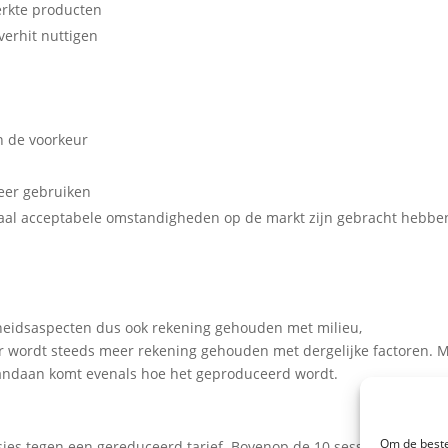
erkte producten
verhit nuttigen
n de voorkeur
eer gebruiken
iaal acceptabele omstandigheden op de markt zijn gebracht hebbe
heidsaspecten dus ook rekening gehouden met milieu,
r wordt steeds meer rekening gehouden met dergelijke factoren. 
andaan komt evenals hoe het geproduceerd wordt.
Om de beste
ssies tegen een gereduceerd tarief. Bovenop de 10 sessies krijg je n