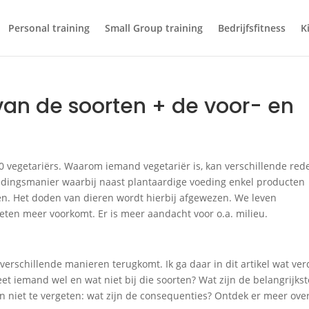
Personal training
Small Group training
Bedrijfsfitness
K
van de soorten + de voor- en
000 vegetariërs. Waarom iemand vegetariër is, kan verschillende re
edingsmanier waarbij naast plantaardige voeding enkel producten
. Het doden van dieren wordt hierbij afgewezen. We leven
eten meer voorkomt. Er is meer aandacht voor o.a. milieu.
 verschillende manieren terugkomt. Ik ga daar in dit artikel wat ver
eet iemand wel en wat niet bij die soorten? Wat zijn de belangrijkst
 niet te vergeten: wat zijn de consequenties? Ontdek er meer over