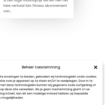
💰 Een lage maandprijs vertelt niet het
hele verhaal Een fitness abonnement
van...
Kickboksen
Try-Out korting
Beheer toestemming
Trainersopleiding
Team
e ervaringen te bieden, gebruiken wij technologieën zoals cookies
tie over je apparaat op te slaan en/of te raadplegen. Door in te
Voedingsconsult
Contact
et deze technologieën kunnen wij gegevens zoals surfgedrag of
s op deze site verwerken. Als je geen toestemming geeft of uw
g intrekt, kan dit een nadelige invloed hebben op bepaalde
n mogelijkheden.