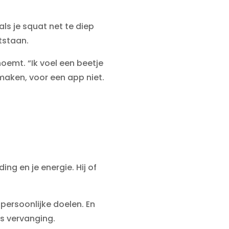
als je squat net te diep
ntstaan.
noemt. “Ik voel een beetje
maken, voor een app niet.
ing en je energie. Hij of
 persoonlijke doelen. En
ls vervanging.