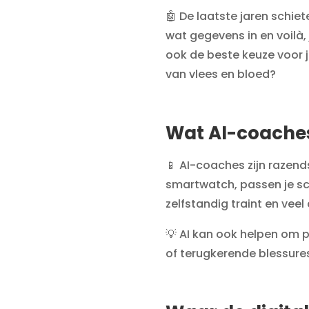
🤖 De laatste jaren schie
wat gegevens in en voilà,
ook de beste keuze voor j
van vlees en bloed?
Wat AI-coache
📱 AI-coaches zijn razend
smartwatch, passen je s
zelfstandig traint en veel 
💡 AI kan ook helpen om p
of terugkerende blessures