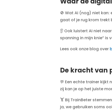
Waar de digital
🚫 Wat AI (nog) niet kan: 
gaat of je rug krom trekt 
👂 Ook luistert AI niet na
spanning in mijn knie” is
Lees ook onze blog over
b
De kracht van 
💬 Een echte trainer kijkt 
zij kan je op het juiste 
🏋️ Bij TrainBeter stemmen
ja, we gebruiken soms ook