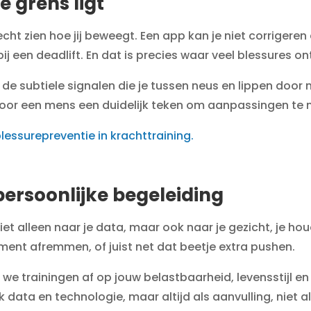
e grens ligt
echt zien hoe jij beweegt. Een app kan je niet corrigeren 
bij een deadlift. En dat is precies waar veel blessures o
ar de subtiele signalen die je tussen neus en lippen door 
 voor een mens een duidelijk teken om aanpassingen te 
lessurepreventie in krachttraining.
persoonlijke begeleiding
niet alleen naar je data, maar ook naar je gezicht, je houd
moment afremmen, of juist net dat beetje extra pushen.
 we trainingen af op jouw belastbaarheid, levensstijl en
 data en technologie, maar altijd als aanvulling, niet a