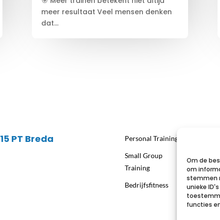
🎯 Meer trainen betekent niet altijd
meer resultaat Veel mensen denken
dat...
815 PT Breda
Personal Training
Small Group
Om de best
Training
om informa
stemmen m
Bedrijfsfitness
unieke ID'
toestemmin
functies e