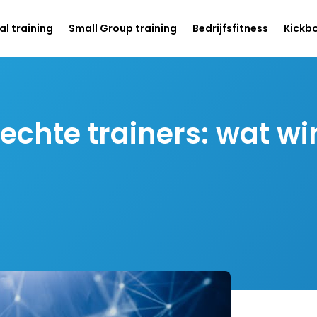
l training
Small Group training
Bedrijfsfitness
Kickb
echte trainers: wat wi