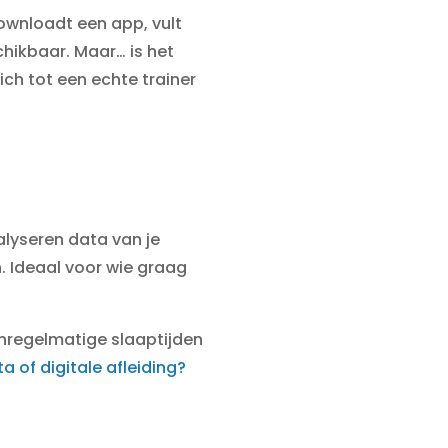
downloadt een app, vult
chikbaar. Maar… is het
ch tot een echte trainer
alyseren data van je
 Ideaal voor wie graag
 onregelmatige slaaptijden
a of digitale afleiding?