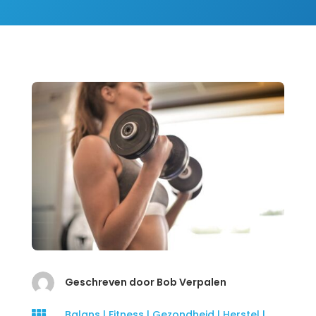
Geschreven door Bob Verpalen

Balans
|
Fitness
|
Gezondheid
|
Herstel
|