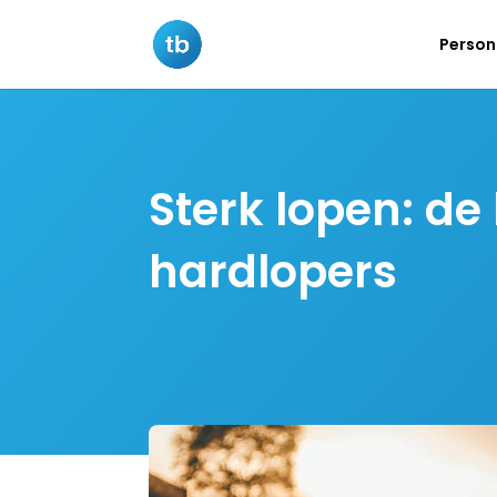
Persona
Sterk lopen: de
hardlopers