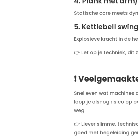
4. Plank met arm
Statische core meets dynam
5. Kettlebell swin
Explosieve kracht in de 
👉 Let op je techniek, dit
❗ Veelgemaakte
Snel even wat machines do
loop je alsnog risico op o
weg.
👉 Liever slimme, technis
goed met begeleiding geri