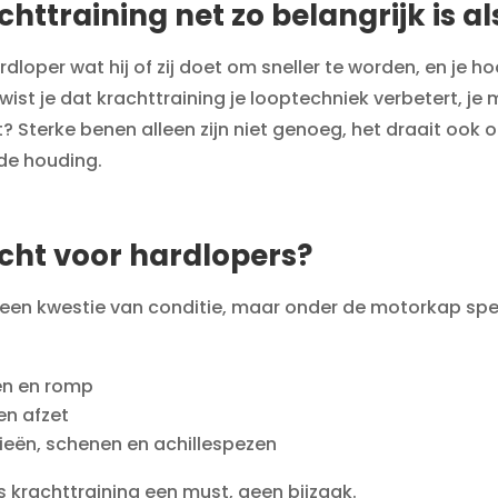
ttraining net zo belangrijk is al
dloper wat hij of zij doet om sneller te worden, en je h
ist je dat krachttraining je looptechniek verbetert, je
? Sterke benen alleen zijn niet genoeg, het draait ook o
de houding.
ht voor hardlopers?
n een kwestie van conditie, maar onder de motorkap spe
pen en romp
en afzet
nieën, schenen en achillespezen
s krachttraining een must, geen bijzaak.