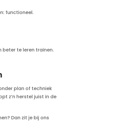
n: functioneel.
 beter te leren trainen.
m
onder plan of techniek
t z’n herstel juist in de
n? Dan zit je bij ons