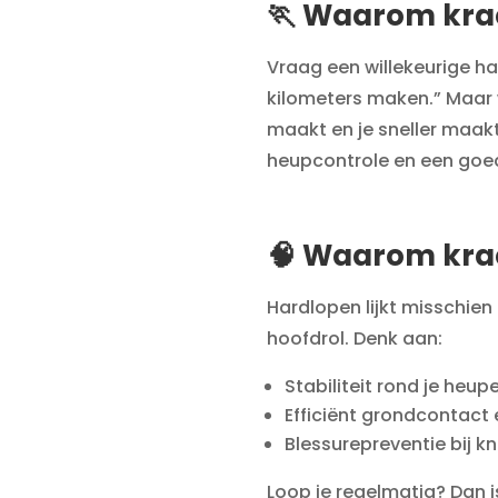
🏃 Waarom krach
Vraag een willekeurige har
kilometers maken.” Maar w
maakt en je sneller maakt
heupcontrole en een goe
🧠 Waarom krac
Hardlopen lijkt misschie
hoofdrol. Denk aan:
Stabiliteit rond je heu
Efficiënt grondcontact 
Blessurepreventie bij k
Loop je regelmatig? Dan i