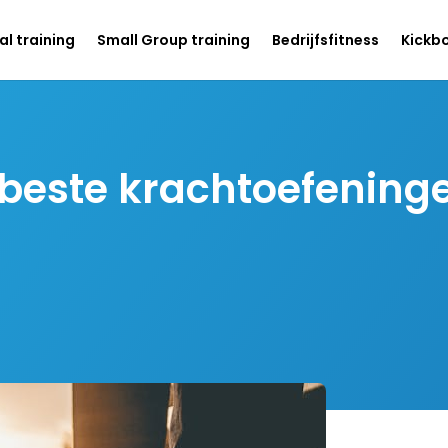
l training
Small Group training
Bedrijfsfitness
Kickb
 beste krachtoefening