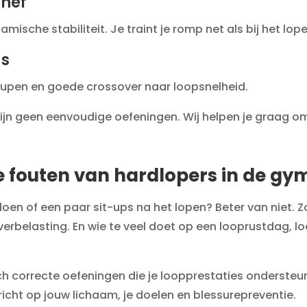
/hef
ische stabiliteit. Je traint je romp net als bij het lope
gs
heupen en goede crossover naar loopsnelheid.
 zijn geen eenvoudige oefeningen. Wij helpen je graag om
 fouten van hardlopers in de gy
en of een paar sit-ups na het lopen? Beter van niet. Z
verbelasting. En wie te veel doet op een looprustdag, loop
ch correcte oefeningen die je loopprestaties ondersteune
cht op jouw lichaam, je doelen en blessurepreventie.