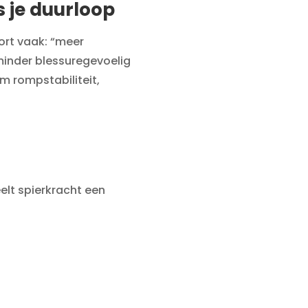
s je duurloop
oort vaak: “meer
 minder blessuregevoelig
m rompstabiliteit,
elt spierkracht een