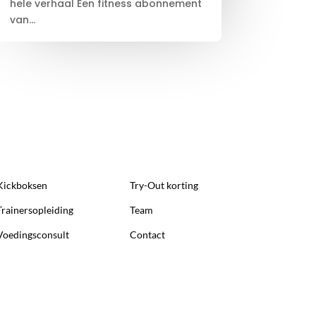
hele verhaal Een fitness abonnement
van...
Kickboksen
Try-Out korting
Trainersopleiding
Team
Voedingsconsult
Contact