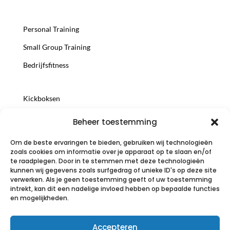
Personal Training
Small Group Training
Bedrijfsfitness
Kickboksen
Trainersopleiding
Beheer toestemming
Voedingsconsult
Om de beste ervaringen te bieden, gebruiken wij technologieën
zoals cookies om informatie over je apparaat op te slaan en/of
te raadplegen. Door in te stemmen met deze technologieën
Try-Out korting
kunnen wij gegevens zoals surfgedrag of unieke ID's op deze site
verwerken. Als je geen toestemming geeft of uw toestemming
Team
intrekt, kan dit een nadelige invloed hebben op bepaalde functies
en mogelijkheden.
Contact
Accepteren