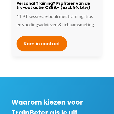
Personal Training? Profiteer van de
try-out actie €399,- (excl. 9% btw)
11 PT sessies, e-book met trainingstips
en voedingsadviezen & lichaamsmeting
Kom in contact
Waarom kiezen voor
TrainBeter als je uit