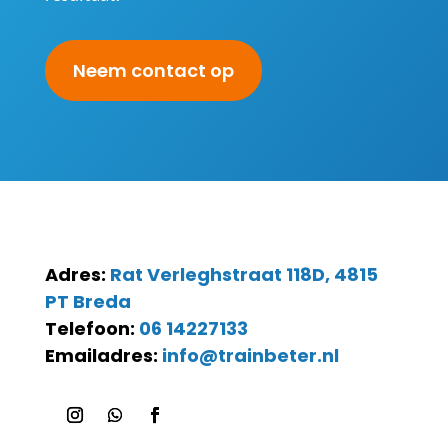
Neem contact op
Adres:
Rat Verleghstraat 118D, 4815
PT Breda
Telefoon:
06 14227133
Emailadres:
info@trainbeter.nl