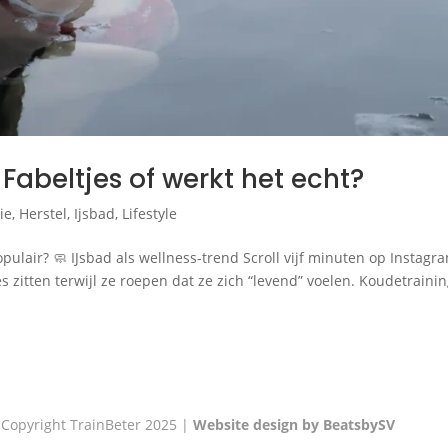
Fabeltjes of werkt het echt?
ie
,
Herstel
,
Ijsbad
,
Lifestyle
pulair? 🧼 IJsbad als wellness-trend Scroll vijf minuten op Instagr
es zitten terwijl ze roepen dat ze zich “levend” voelen. Koudetrainin
 Copyright TrainBeter 2025 |
Website design by BeatsbySV