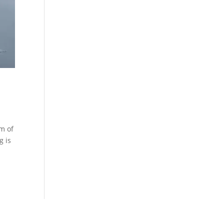
am of
g is