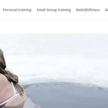
Personal training
Small Group training
Bedrijfsfitness
K