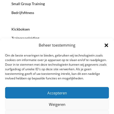
Small Group Training
Bedrijfsfitness
Kickboksen
Trainersopleiding
Beheer toestemming
Voedingsconsult
Om de beste ervaringen te bieden, gebruiken wij technologieën zoals
cookies om informatie over je apparaat op te slaan en/of te raadplegen.
Try-Out korting
Door in te stemmen met deze technologieën kunnen wij gegevens zoals
surfgedrag of unieke ID's op deze site verwerken. Als je geen
Team
toestemming geeft of uw toestemming intrekt, kan dit een nadelige
invloed hebben op bepaalde functies en mogelijkheden.
Contact
Accepteren
Weigeren