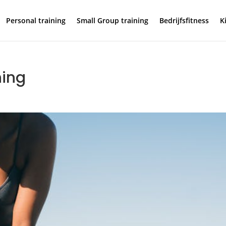
Personal training
Small Group training
Bedrijfsfitness
K
ning