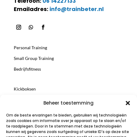
Telefoon:
06 14227133
Emailadres:
info@trainbeter.nl
Personal Training
Small Group Training
Bedrijfsfitness
Kickboksen
Trainersopleiding
Beheer toestemming
Voedingsconsult
Om de beste ervaringen te bieden, gebruiken wij technologieën
zoals cookies om informatie over je apparaat op te slaan en/of
te raadplegen. Door in te stemmen met deze technologieën
Try-Out korting
kunnen wij gegevens zoals surfgedrag of unieke ID's op deze site