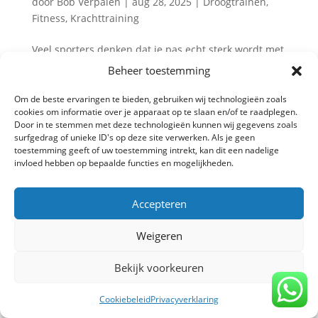
door
Bob Verpalen
|
aug 28, 2025
|
Droogtrainen
,
Fitness
,
Krachttraining
Veel sporters denken dat je pas echt sterk wordt met
zware gewichten of apparaten in de sportschool.
Beheer toestemming
Toch kun je met je eigen lichaamsgewicht enorme
progressie boeken. Denk aan push-ups, pull-ups of
Om de beste ervaringen te bieden, gebruiken wij technologieën zoals
cookies om informatie over je apparaat op te slaan en/of te raadplegen.
zelfs pistols (eenbenige squats). Maar is trainen
Door in te stemmen met deze technologieën kunnen wij gegevens zoals
zonder gewichten...
surfgedrag of unieke ID's op deze site verwerken. Als je geen
toestemming geeft of uw toestemming intrekt, kan dit een nadelige
invloed hebben op bepaalde functies en mogelijkheden.
Privacy verklaring
-
Algemene voorwaarden
-
Accepteren
Copyright TrainBeter 2025 |
Website design by
BeatsbySV
Weigeren
Bekijk voorkeuren
Cookiebeleid
Privacyverklaring