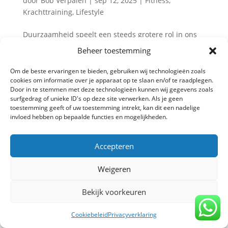
door
Bob Verpalen
|
sep 12, 2025
|
Fitness
,
Krachttraining
,
Lifestyle
Duurzaamheid speelt een steeds grotere rol in ons
dagelijks leven. We scheiden afval, kiezen vaker voor
Beheer toestemming
de fiets en letten op ons energieverbruik. Maar heb
je er ooit bij stilgestaan dat ook jouw fitnessroutine
Om de beste ervaringen te bieden, gebruiken wij technologieën zoals
cookies om informatie over je apparaat op te slaan en/of te raadplegen.
invloed heeft op het milieu? Krachttraining kan...
Door in te stemmen met deze technologieën kunnen wij gegevens zoals
surfgedrag of unieke ID's op deze site verwerken. Als je geen
toestemming geeft of uw toestemming intrekt, kan dit een nadelige
invloed hebben op bepaalde functies en mogelijkheden.
Privacy verklaring
-
Algemene voorwaarden
-
Copyright TrainBeter 2025 |
Website design by
Accepteren
BeatsbySV
Weigeren
Bekijk voorkeuren
Cookiebeleid
Privacyverklaring