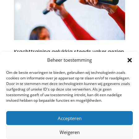
Krachttraining gelukkig steeds vaker gezien
als gezondheidszorg
Beheer toestemming
door
Bob Verpalen
|
jun 18, 2026
|
Gezondheid
,
Krachttraining
,
Personal Training
,
Vitaliteit
Om de beste ervaringen te bieden, gebruiken wij technologieën zoals
cookies om informatie over je apparaat op te slaan en/of te raadplegen.
🏥 Van fitness naar gezondheid Vraag iemand naar
Door in te stemmen met deze technologieën kunnen wij gegevens zoals
surfgedrag of unieke ID's op deze site verwerken. Als je geen
krachttraining en de kans is aanwezig dat het
toestemming geeft of uw toestemming intrekt, kan dit een nadelige
geassocieerd wordt met spierballen, halters en
invloed hebben op bepaalde functies en mogelijkheden.
fanatieke sporters. Toch verandert dat beeld
gelukkig snel. Steeds vaker wordt krachttraining niet
Accepteren
gezien als een manier om er...
Weigeren