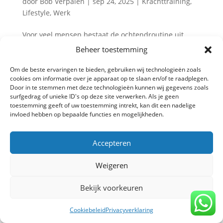
door
Bob Verpalen
|
sep 24, 2025
|
Krachttraining
,
Lifestyle
,
Werk
Voor veel mensen bestaat de ochtendroutine uit
haastig douchen, koffie drinken en de deur uit
Beheer toestemming
rennen. Maar wat als je je dag zou starten met
krachttraining? Jep, dat lees je goed. Het is niet
Om de beste ervaringen te bieden, gebruiken wij technologieën zoals
cookies om informatie over je apparaat op te slaan en/of te raadplegen.
alleen goed voor je lichaam, maar ook voor je
Door in te stemmen met deze technologieën kunnen wij gegevens zoals
energie, focus en mentale...
surfgedrag of unieke ID's op deze site verwerken. Als je geen
toestemming geeft of uw toestemming intrekt, kan dit een nadelige
invloed hebben op bepaalde functies en mogelijkheden.
Privacy verklaring
-
Algemene voorwaarden
-
Accepteren
Copyright TrainBeter 2025 |
Website design by
BeatsbySV
Weigeren
Bekijk voorkeuren
Cookiebeleid
Privacyverklaring