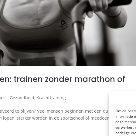
elen: trainen zonder marathon of
ness
,
Gezondheid
,
Krachttraining
iveerd te blijven? Veel mensen beginnen met een duidelijk sportd
Om de beste
informatie 
on lopen, sterker worden in de sportschool of meedoen aan een hyr
deze techno
verwerken. 
nadelige in