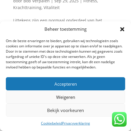
door
Bob Verpalen
|
sep 29, 2025
|
Fitness
,
Krachttraining
,
Vitaliteit
Littekens zijn een normaal onderdeel van het
herstelproces na een wond of operatie. Toch kan
Beheer toestemming
littekenweefsel stug aanvoelen, pijn geven of je
bewegingsvrijheid beperken. Goed nieuws:
Om de beste ervaringen te bieden, gebruiken wij technologieën zoals
cookies om informatie over je apparaat op te slaan en/of te raadplegen.
krachttraining kan een belangrijke rol spelen in het
Door in te stemmen met deze technologieën kunnen wij gegevens zoals
soepel houden van weefsels, het...
surfgedrag of unieke ID's op deze site verwerken. Als je geen
toestemming geeft of uw toestemming intrekt, kan dit een nadelige
invloed hebben op bepaalde functies en mogelijkheden.
Privacy verklaring
-
Algemene voorwaarden
-
Accepteren
Copyright TrainBeter 2025 |
Website design by
BeatsbySV
Weigeren
Bekijk voorkeuren
Cookiebeleid
Privacyverklaring