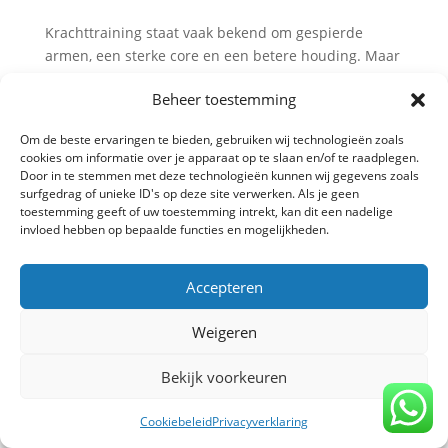
Krachttraining staat vaak bekend om gespierde
armen, een sterke core en een betere houding. Maar
wist je dat het ook effect heeft op je spijsvertering?
Beheer toestemming
Van darmmotiliteit tot bloedsuiker en hongergevoel:
je darmen reageren sterker op die barbell dan je
Om de beste ervaringen te bieden, gebruiken wij technologieën zoals
misschien...
cookies om informatie over je apparaat op te slaan en/of te raadplegen.
Door in te stemmen met deze technologieën kunnen wij gegevens zoals
surfgedrag of unieke ID's op deze site verwerken. Als je geen
toestemming geeft of uw toestemming intrekt, kan dit een nadelige
invloed hebben op bepaalde functies en mogelijkheden.
Privacy verklaring
-
Algemene voorwaarden
-
Copyright TrainBeter 2025 |
Website design by
BeatsbySV
Accepteren
Weigeren
Bekijk voorkeuren
Cookiebeleid
Privacyverklaring