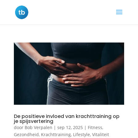
De positieve invloed van krachttraining op
je spijsvertering
door
Bob Verpalen
|
sep 12, 2025
|
Fitness
,
Gezondheid
,
Krachttraining
,
Lifestyle
,
Vitaliteit