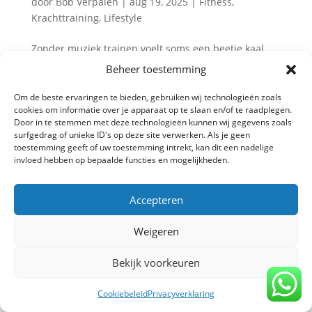
door
Bob Verpalen
|
aug 19, 2025
|
Fitness
,
Krachttraining
,
Lifestyle
Zonder muziek trainen voelt soms een beetje kaal.
Maar wist je dat de juiste beats niet alleen
Beheer toestemming
motiverend werken, maar ook echt je prestaties
kunnen verbeteren? Van meer focus tot harder
Om de beste ervaringen te bieden, gebruiken wij technologieën zoals
cookies om informatie over je apparaat op te slaan en/of te raadplegen.
doorzetten: muziek heeft een verrassend grote
Door in te stemmen met deze technologieën kunnen wij gegevens zoals
invloed op je krachttraining. 🎧...
surfgedrag of unieke ID's op deze site verwerken. Als je geen
toestemming geeft of uw toestemming intrekt, kan dit een nadelige
invloed hebben op bepaalde functies en mogelijkheden.
Privacy verklaring
-
Algemene voorwaarden
-
Accepteren
Copyright TrainBeter 2025 |
Website design by
BeatsbySV
Weigeren
Bekijk voorkeuren
Cookiebeleid
Privacyverklaring