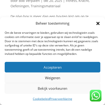
door
Bob Verpalen
|
okt 20, 2025
|
Fitness
,
Kracht
,
Oefeningen
,
Trainingsmateriaal
De plyo box is meer dan een houten kist om op te
springen. Het is een veelzijdig trainingsmiddel voor
Beheer toestemming
kracht, coördinatie en explosiviteit. Bij TrainBeter
gebruiken we de plyo box om zowel beginners als
Om de beste ervaringen te bieden, gebruiken wij technologieën zoals
cookies om informatie over je apparaat op te slaan en/of te raadplegen.
gevorderde sporters beter te leren bewegen, met
Door in te stemmen met deze technologieën kunnen wij gegevens zoals
focus op controle...
surfgedrag of unieke ID's op deze site verwerken. Als je geen
toestemming geeft of uw toestemming intrekt, kan dit een nadelige
invloed hebben op bepaalde functies en mogelijkheden.
Privacy verklaring
-
Algemene voorwaarden
-
Accepteren
Copyright TrainBeter 2025 |
Website design by
BeatsbySV
Weigeren
Bekijk voorkeuren
Cookiebeleid
Privacyverklaring