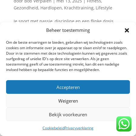
door
Bob Verpalen
|
mei 13, 2025
|
Fitness
,
Gezondheid
,
Hardlopen
,
Krachttraining
,
Lifestyle
Je sport met passie, discipline en een flinke dosis
doorzettingsvermogen. Maar ineens merk je dat de
Beheer toestemming
drive om te verbeteren omslaat in frustratie. Je bent
teleurgesteld als je workout niet perfect was. Je voelt
Om de beste ervaringen te bieden, gebruiken wij technologieën zoals
cookies om informatie over je apparaat op te slaan en/of te raadplegen.
je schuldig als je een training overslaat. En als je
Door in te stemmen met deze technologieën kunnen wij gegevens zoals
even...
surfgedrag of unieke ID's op deze site verwerken. Als je geen
toestemming geeft of uw toestemming intrekt, kan dit een nadelige
invloed hebben op bepaalde functies en mogelijkheden.
Privacy verklaring
-
Algemene voorwaarden
-
Accepteren
Copyright TrainBeter 2025 |
Website design by
BeatsbySV
Weigeren
Bekijk voorkeuren
Cookiebeleid
Privacyverklaring