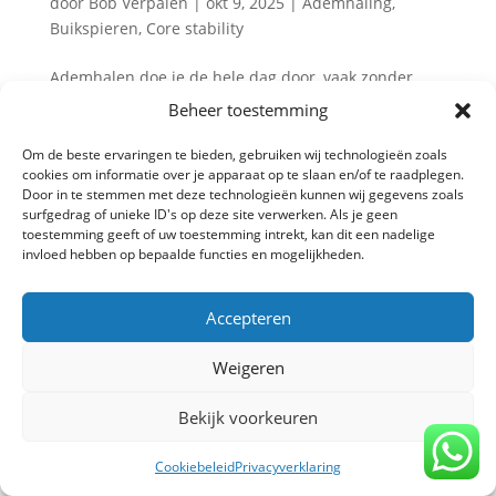
door
Bob Verpalen
|
okt 9, 2025
|
Ademhaling
,
Buikspieren
,
Core stability
Ademhalen doe je de hele dag door, vaak zonder
erbij na te denken. Maar net als andere spieren kan
Beheer toestemming
ook je middenrif sterker, efficiënter en beter getraind
worden. Ademspiertraining (respiratoire training)
Om de beste ervaringen te bieden, gebruiken wij technologieën zoals
cookies om informatie over je apparaat op te slaan en/of te raadplegen.
wint terrein in zowel de sportwereld als bij mensen
Door in te stemmen met deze technologieën kunnen wij gegevens zoals
met...
surfgedrag of unieke ID's op deze site verwerken. Als je geen
toestemming geeft of uw toestemming intrekt, kan dit een nadelige
invloed hebben op bepaalde functies en mogelijkheden.
Privacy verklaring
-
Algemene voorwaarden
-
Accepteren
Copyright TrainBeter 2025 |
Website design by
BeatsbySV
Weigeren
Bekijk voorkeuren
Cookiebeleid
Privacyverklaring