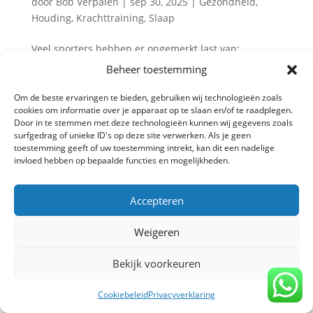
door
Bob Verpalen
|
sep 30, 2025
|
Gezondheid
,
Houding
,
Krachttraining
,
Slaap
Veel sporters hebben er ongemerkt last van:
spanning in de kaak of zelfs tandenknarsen in de
Beheer toestemming
nacht. Maar kan krachttraining daar iets in
betekenen? Onderzoek wijst uit dat krachttraining
Om de beste ervaringen te bieden, gebruiken wij technologieën zoals
cookies om informatie over je apparaat op te slaan en/of te raadplegen.
niet alleen effect heeft op de grote spiergroepen,
Door in te stemmen met deze technologieën kunnen wij gegevens zoals
maar ook invloed kan hebben op...
surfgedrag of unieke ID's op deze site verwerken. Als je geen
toestemming geeft of uw toestemming intrekt, kan dit een nadelige
invloed hebben op bepaalde functies en mogelijkheden.
Privacy verklaring
-
Algemene voorwaarden
-
Accepteren
Copyright TrainBeter 2025 |
Website design by
BeatsbySV
Weigeren
Bekijk voorkeuren
Cookiebeleid
Privacyverklaring