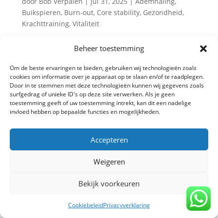
door
Bob Verpalen
|
jul 31, 2025
|
Ademhaling
,
Buikspieren
,
Burn-out
,
Core stability
,
Gezondheid
,
Krachttraining
,
Vitaliteit
Hyperventilatie en krachttraining: het lijkt misschien
Beheer toestemming
geen voor de hand liggende combinatie. Veel
mensen met spanningsklachten of angst voor
Om de beste ervaringen te bieden, gebruiken wij technologieën zoals
cookies om informatie over je apparaat op te slaan en/of te raadplegen.
ademtekort denken bij krachttraining vooral aan
Door in te stemmen met deze technologieën kunnen wij gegevens zoals
hijgen, spanning en druk. Maar juist krachttraining
surfgedrag of unieke ID's op deze site verwerken. Als je geen
kan je helpen om weer grip...
toestemming geeft of uw toestemming intrekt, kan dit een nadelige
invloed hebben op bepaalde functies en mogelijkheden.
Accepteren
Privacy verklaring
-
Algemene voorwaarden
-
Copyright TrainBeter 2025 |
Website design by
Weigeren
BeatsbySV
Bekijk voorkeuren
Cookiebeleid
Privacyverklaring