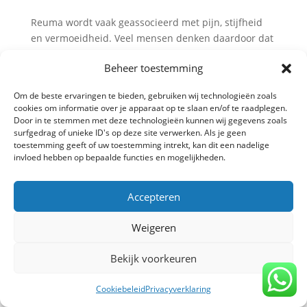
Reuma wordt vaak geassocieerd met pijn, stijfheid
en vermoeidheid. Veel mensen denken daardoor dat
sporten juist extra belastend is. Toch blijkt uit steeds
Beheer toestemming
meer onderzoek dat krachttraining een belangrijke
rol speelt in het verminderen van pijn en het
Om de beste ervaringen te bieden, gebruiken wij technologieën zoals
vergroten van...
cookies om informatie over je apparaat op te slaan en/of te raadplegen.
Door in te stemmen met deze technologieën kunnen wij gegevens zoals
surfgedrag of unieke ID's op deze site verwerken. Als je geen
toestemming geeft of uw toestemming intrekt, kan dit een nadelige
invloed hebben op bepaalde functies en mogelijkheden.
Privacy verklaring
-
Algemene voorwaarden
-
Copyright TrainBeter 2025 |
Website design by
BeatsbySV
Accepteren
Weigeren
Bekijk voorkeuren
Cookiebeleid
Privacyverklaring