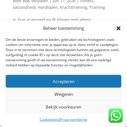
door
Bob Verpalen
|
jun 17, 2026
|
Fitness
,
Gezondheid
,
Hardlopen
,
Krachttraining
,
Training
🏃 Kun je gezond en fit blijven met alleen
weekendtraining? Drukke werkdagen, volle agenda’s
Beheer toestemming
en weinig vrije tijd. Voor veel mensen is het lastig om
meerdere keren per week te sporten. Daarom kiezen
Om de beste ervaringen te bieden, gebruiken wij technologieën zoals
cookies om informatie over je apparaat op te slaan en/of te raadplegen.
steeds meer mensen ervoor om hun beweging te
Door in te stemmen met deze technologieën kunnen wij gegevens zoals
bewaren voor het...
surfgedrag of unieke ID's op deze site verwerken. Als je geen
toestemming geeft of uw toestemming intrekt, kan dit een nadelige
invloed hebben op bepaalde functies en mogelijkheden.
Privacy verklaring
-
Algemene voorwaarden
-
Accepteren
Copyright TrainBeter 2025 |
Website design by
BeatsbySV
Weigeren
Bekijk voorkeuren
Cookiebeleid
Privacyverklaring