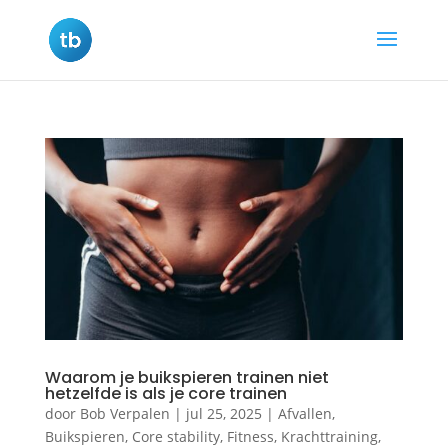
Waarom je buikspieren trainen niet
hetzelfde is als je core trainen
door
Bob Verpalen
|
jul 25, 2025
|
Afvallen
,
Buikspieren
,
Core stability
,
Fitness
,
Krachttraining
,