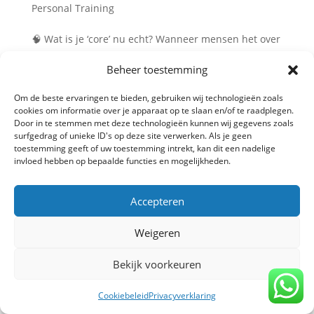
Personal Training
🧠 Wat is je ‘core’ nu echt? Wanneer mensen het over
hun buikspieren hebben, denken ze vaak aan de
Beheer toestemming
zichtbare sixpack (de rectus abdominis). Maar je core
is veel meer dan dat. Je core omvat alle spieren
Om de beste ervaringen te bieden, gebruiken wij technologieën zoals
rondom je romp: buik, onderrug, bekken en zelfs je
cookies om informatie over je apparaat op te slaan en/of te raadplegen.
heupen. Denk aan...
Door in te stemmen met deze technologieën kunnen wij gegevens zoals
surfgedrag of unieke ID's op deze site verwerken. Als je geen
toestemming geeft of uw toestemming intrekt, kan dit een nadelige
invloed hebben op bepaalde functies en mogelijkheden.
Privacy verklaring
-
Algemene voorwaarden
-
Copyright TrainBeter 2025 |
Website design by
Accepteren
BeatsbySV
Weigeren
Bekijk voorkeuren
Cookiebeleid
Privacyverklaring