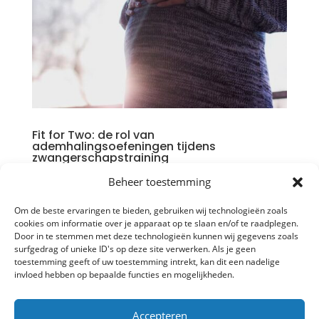
Fit for Two: de rol van
ademhalingsoefeningen tijdens
zwangerschapstraining
door
Bob Verpalen
|
jul 21, 2025
|
Ademhaling
,
Beheer toestemming
Gezondheid
,
Krachttraining
,
Lifestyle
,
Training
,
Vitaliteit
,
Zwangerschap
Om de beste ervaringen te bieden, gebruiken wij technologieën zoals
cookies om informatie over je apparaat op te slaan en/of te raadplegen.
Zwanger zijn is topsport. Niet alleen groeit er een
Door in te stemmen met deze technologieën kunnen wij gegevens zoals
surfgedrag of unieke ID's op deze site verwerken. Als je geen
nieuw mensje in je, je lijf verandert, je ademhaling
toestemming geeft of uw toestemming intrekt, kan dit een nadelige
verandert, en je belastbaarheid krijgt ineens een
invloed hebben op bepaalde functies en mogelijkheden.
andere betekenis. Toch is actief blijven bewegen
tijdens je zwangerschap vaak precies wat je nodig
Accepteren
hebt, mits je...