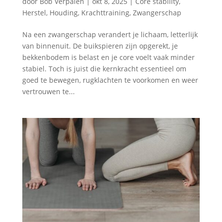
door
Bob Verpalen
|
okt 8, 2025
|
Core stability
,
Herstel
,
Houding
,
Krachttraining
,
Zwangerschap
Na een zwangerschap verandert je lichaam, letterlijk
van binnenuit. De buikspieren zijn opgerekt, je
bekkenbodem is belast en je core voelt vaak minder
stabiel. Toch is juist die kernkracht essentieel om
goed te bewegen, rugklachten te voorkomen en weer
vertrouwen te...