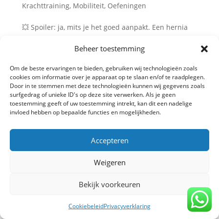
Krachttraining
,
Mobiliteit
,
Oefeningen
💥 Spoiler: ja, mits je het goed aanpakt. Een hernia
betekent niet automatisch dat je stil moet zitten.
Beheer toestemming
Sterker nog: niet bewegen kan je klachten op de
lange termijn juist verergeren. In deze blog nemen
Om de beste ervaringen te bieden, gebruiken wij technologieën zoals
we je mee in wat wel kan, hoe je verantwoord kunt
cookies om informatie over je apparaat op te slaan en/of te raadplegen.
trainen bij...
Door in te stemmen met deze technologieën kunnen wij gegevens zoals
surfgedrag of unieke ID's op deze site verwerken. Als je geen
toestemming geeft of uw toestemming intrekt, kan dit een nadelige
invloed hebben op bepaalde functies en mogelijkheden.
Privacy verklaring
-
Algemene voorwaarden
-
Copyright TrainBeter 2025 |
Website design by
Accepteren
BeatsbySV
Weigeren
Bekijk voorkeuren
Cookiebeleid
Privacyverklaring