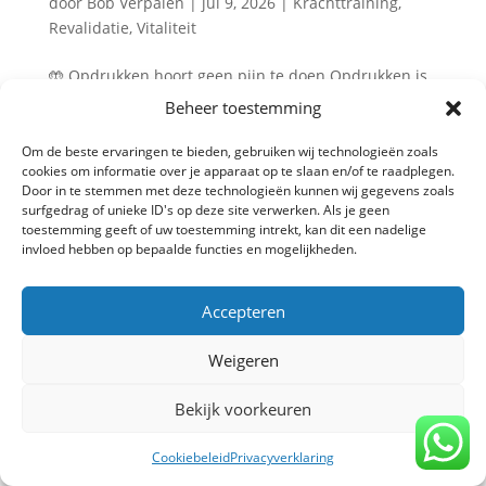
door
Bob Verpalen
|
jul 9, 2026
|
Krachttraining
,
Revalidatie
,
Vitaliteit
🤲 Opdrukken hoort geen pijn te doen Opdrukken is
een van de populairste oefeningen om de borst,
Beheer toestemming
schouders en armen te trainen. Toch ervaren veel
mensen pijn aan de polsen zodra ze hun handen op
Om de beste ervaringen te bieden, gebruiken wij technologieën zoals
cookies om informatie over je apparaat op te slaan en/of te raadplegen.
de grond zetten. Vaak wordt gedacht dat opdrukken
Door in te stemmen met deze technologieën kunnen wij gegevens zoals
simpelweg ‘niet...
surfgedrag of unieke ID's op deze site verwerken. Als je geen
toestemming geeft of uw toestemming intrekt, kan dit een nadelige
invloed hebben op bepaalde functies en mogelijkheden.
Privacy verklaring
-
Algemene voorwaarden
-
Accepteren
Copyright TrainBeter 2025 |
Website design by
BeatsbySV
Weigeren
Bekijk voorkeuren
Cookiebeleid
Privacyverklaring