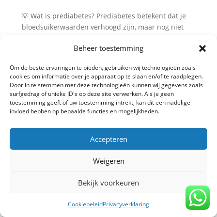
💡 Wat is prediabetes? Prediabetes betekent dat je
bloedsuikerwaarden verhoogd zijn, maar nog niet
hoog genoeg voor de diagnose diabetes type 2. Toch
Beheer toestemming
is het een serieus signaal: zonder aanpassing in
leefstijl is het risico op diabetes groot. De oplossing?
Om de beste ervaringen te bieden, gebruiken wij technologieën zoals
Meer...
cookies om informatie over je apparaat op te slaan en/of te raadplegen.
Door in te stemmen met deze technologieën kunnen wij gegevens zoals
surfgedrag of unieke ID's op deze site verwerken. Als je geen
toestemming geeft of uw toestemming intrekt, kan dit een nadelige
invloed hebben op bepaalde functies en mogelijkheden.
Privacy verklaring
-
Algemene voorwaarden
-
Copyright TrainBeter 2025 |
Website design by
BeatsbySV
Accepteren
Weigeren
Bekijk voorkeuren
Cookiebeleid
Privacyverklaring