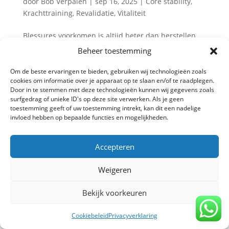
door
Bob Verpalen
|
sep 16, 2025
|
Core stability
,
Krachttraining
,
Revalidatie
,
Vitaliteit
Blessures voorkomen is altijd beter dan herstellen
van een blessure. Prehab, oftewel preventieve
Beheer toestemming
training, richt zich op het versterken van kwetsbare
spieren en gewrichten voordat er klachten ontstaan.
Om de beste ervaringen te bieden, gebruiken wij technologieën zoals
cookies om informatie over je apparaat op te slaan en/of te raadplegen.
Door slim te trainen, verklein je de kans op blessures
Door in te stemmen met deze technologieën kunnen wij gegevens zoals
en blijf je...
surfgedrag of unieke ID's op deze site verwerken. Als je geen
toestemming geeft of uw toestemming intrekt, kan dit een nadelige
invloed hebben op bepaalde functies en mogelijkheden.
Privacy verklaring
-
Algemene voorwaarden
-
Accepteren
Copyright TrainBeter 2025 |
Website design by
BeatsbySV
Weigeren
Bekijk voorkeuren
Cookiebeleid
Privacyverklaring