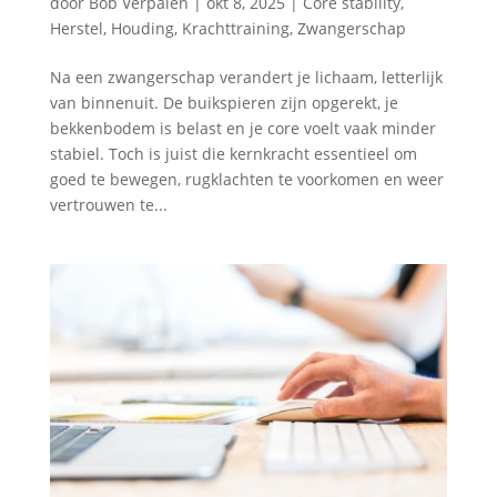
door
Bob Verpalen
|
okt 8, 2025
|
Core stability
,
Herstel
,
Houding
,
Krachttraining
,
Zwangerschap
Na een zwangerschap verandert je lichaam, letterlijk
van binnenuit. De buikspieren zijn opgerekt, je
bekkenbodem is belast en je core voelt vaak minder
stabiel. Toch is juist die kernkracht essentieel om
goed te bewegen, rugklachten te voorkomen en weer
vertrouwen te...