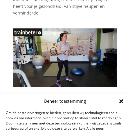
heeft voor je gezondheid. Van stijve heupen en
verminderde...
Core press: uitleg techniek + foto’s
Beheer toestemming
door
Bob Verpalen
|
sep 24, 2018
|
Core stability
,
Fitness
,
Oefeningen
,
Personal Training
,
Spiergroei
Om de beste ervaringen te bieden, gebruiken wij technologieën zoals
cookies om informatie over je apparaat op te slaan en/of te raadplegen.
De core press is een oefening die maar weinig
Door in te stemmen met deze technologieën kunnen wij gegevens zoals
surfgedrag of unieke ID's op deze site verwerken. Als je geen
mensen kennen. Toch is de oefening vrij eenvoudig