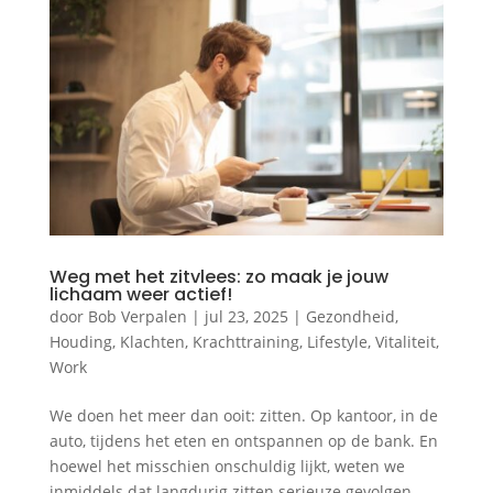
Weg met het zitvlees: zo maak je jouw
lichaam weer actief!
door
Bob Verpalen
|
jul 23, 2025
|
Gezondheid
,
Houding
,
Klachten
,
Krachttraining
,
Lifestyle
,
Vitaliteit
,
Work
We doen het meer dan ooit: zitten. Op kantoor, in de
auto, tijdens het eten en ontspannen op de bank. En
hoewel het misschien onschuldig lijkt, weten we
inmiddels dat langdurig zitten serieuze gevolgen