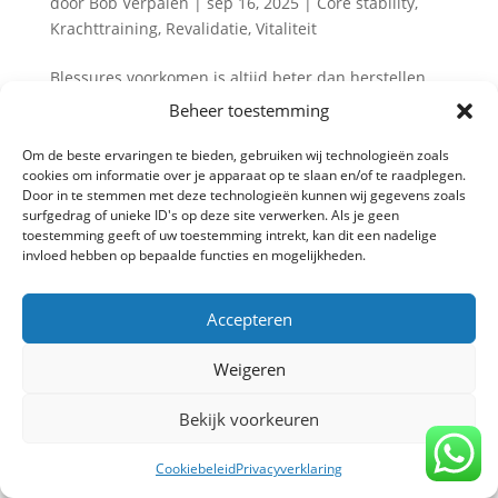
door
Bob Verpalen
|
sep 16, 2025
|
Core stability
,
Krachttraining
,
Revalidatie
,
Vitaliteit
Blessures voorkomen is altijd beter dan herstellen
van een blessure. Prehab, oftewel preventieve
Beheer toestemming
training, richt zich op het versterken van kwetsbare
spieren en gewrichten voordat er klachten ontstaan.
Om de beste ervaringen te bieden, gebruiken wij technologieën zoals
cookies om informatie over je apparaat op te slaan en/of te raadplegen.
Door slim te trainen, verklein je de kans op blessures
Door in te stemmen met deze technologieën kunnen wij gegevens zoals
en blijf je...
surfgedrag of unieke ID's op deze site verwerken. Als je geen
toestemming geeft of uw toestemming intrekt, kan dit een nadelige
invloed hebben op bepaalde functies en mogelijkheden.
Privacy verklaring
-
Algemene voorwaarden
-
Accepteren
Copyright TrainBeter 2025 |
Website design by
BeatsbySV
Weigeren
Bekijk voorkeuren
Cookiebeleid
Privacyverklaring