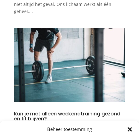
niet altijd het geval. Ons lichaam werkt als één
geheel....
Kun je met alleen weekendtraining gezond
en fit blijven?
door
Bob Verpalen
|
jun 17, 2026
|
Fitness
,
Beheer toestemming
Gezondheid
,
Hardlopen
,
Krachttraining
,
Training