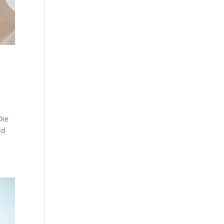
Die
jd