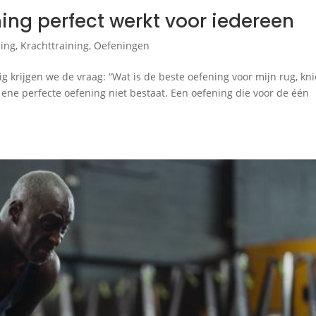
ing perfect werkt voor iedereen
ing
,
Krachttraining
,
Oefeningen
ig krijgen we de vraag: “Wat is de beste oefening voor mijn rug, kn
e ene perfecte oefening niet bestaat. Een oefening die voor de één