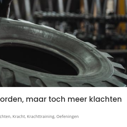
 worden, maar toch meer klachten
achten
,
Kracht
,
Krachttraining
,
Oefeningen