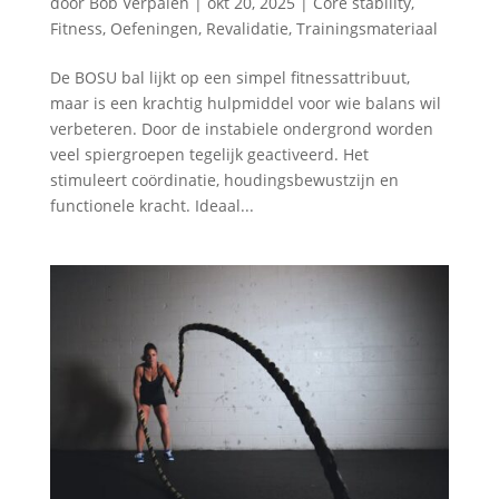
door
Bob Verpalen
|
okt 20, 2025
|
Core stability
,
Fitness
,
Oefeningen
,
Revalidatie
,
Trainingsmateriaal
De BOSU bal lijkt op een simpel fitnessattribuut,
maar is een krachtig hulpmiddel voor wie balans wil
verbeteren. Door de instabiele ondergrond worden
veel spiergroepen tegelijk geactiveerd. Het
stimuleert coördinatie, houdingsbewustzijn en
functionele kracht. Ideaal...