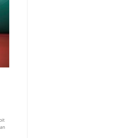
oit
aan