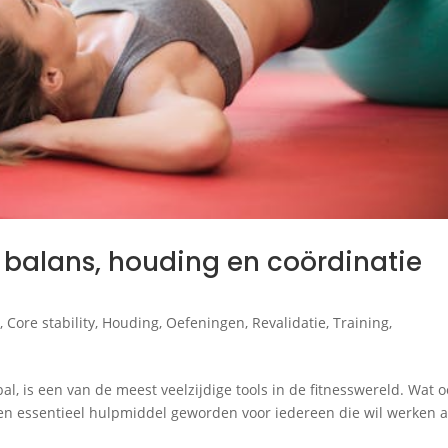
er balans, houding en coördinatie
e
,
Core stability
,
Houding
,
Oefeningen
,
Revalidatie
,
Training
,
al, is een van de meest veelzijdige tools in de fitnesswereld. Wat o
u een essentieel hulpmiddel geworden voor iedereen die wil werken 