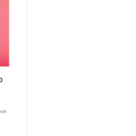
p
vaak