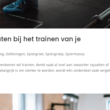
en bij het trainen van je
ing
,
Oefeningen
,
Spiergroei
,
Spiergroep
,
Spiermassa
bovenbenen wil trainen, denkt vaak al snel aan zwaarder squatten of
belangrijk is om sterker te worden, wordt één onderdeel vaak verge